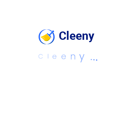
enim ad minim veniam, quis nostrud
exercitation ullamco laboris nisi ut aliquip ex ea
commodo consequat. Duis aute irure dolor in
reprehenderit in voluptate velit esse cillum
dolore eu fugiat nulla pariatur. Excepteur sint
occaecat cupidatat non proident, sunt in
culpa qui officia deserunt.
C
l
e
e
n
y
.
.
.
Categories:
House
Leave Comment