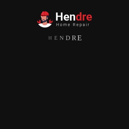
H
E
N
D
R
E