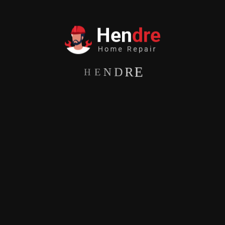
H
E
N
D
R
E