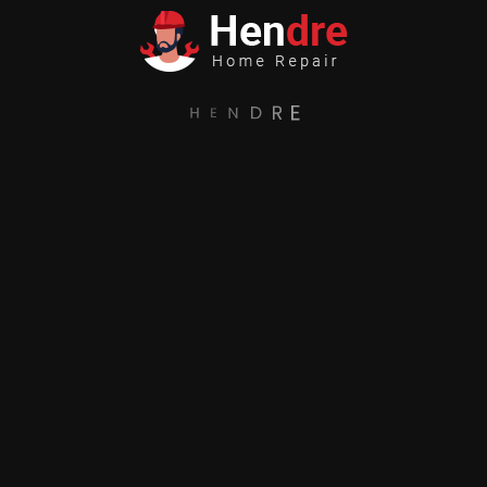
D
R
N
E
E
H