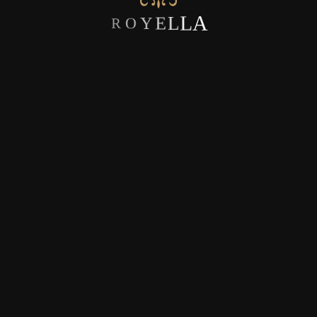
R
O
Y
E
L
L
A