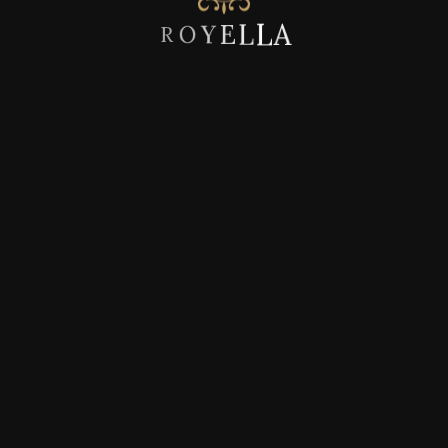
R
O
Y
E
L
L
A