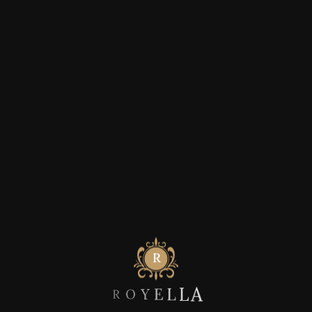
R
O
Y
E
L
L
A