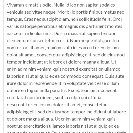
Vivamus a mattis odio. Nulla id leo non sapien sodales
vehicula sed vitae neque. Morbi lobortis finibus metus nec
tempus. Cras nec suscipit diam, non sollicitudin felis. Orci
varius natoque penatibus et magnis dis parturient montes,
nascetur ridiculus mus. Duis in massa ut sapien tempor
elementum consectetur in orci. Nam neque nibh, pretium
non tortor sit amet, maximus ultricies arcu.Lorem ipsum
dolor sit amet, consectetur adipisicing elit, sed do eiusmod
tempor incididunt ut labore et dolore magna aliqua. Ut
enim ad minim veniam, quis nostrud exercitation ullamco
laboris nisi ut aliquip ex ea commodo consequat. Duis aute
irure dolor in reprehenderit in voluptate velit esse cillum
dolore eu fugiat nulla pariatur. Excepteur sint occaecat
cupidatat non proident, sunt in culpa qui officia
deserunt.Lorem ipsum dolor sit amet, consectetur
adipisicing elit, sed do eiusmod tempor incididunt ut labore
et dolore magna aliqua. Ut enim ad minim veniam, quis
nostrud exercitation ullamco laboris nisi ut aliquip ex ea
commodo consequat. Duis aute irure dolor in reprehenderit